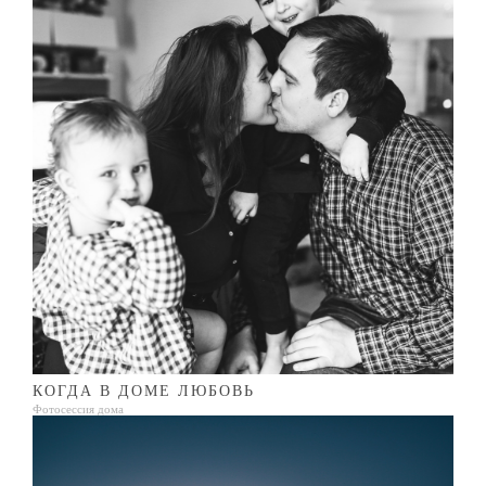
КОГДА В ДОМЕ ЛЮБОВЬ
Фотосессия дома