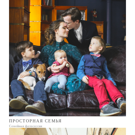
ПРОСТОРНАЯ СЕМЬЯ
Семейная фотосессия