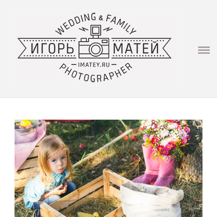
ENG
PEOPLE
FAMILY
WEDDING
EVENTS
ОБО МНЕ
ОТЗЫВЫ
КОНТАКТЫ