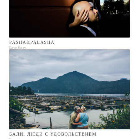
PASHA&PALASHA
Love Story
БАЛИ. ЛЮДИ С УДОВОЛЬСТВИЕМ