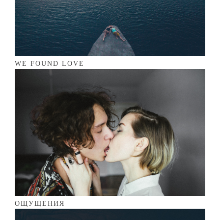
WE FOUND LOVE
ОЩУЩЕНИЯ