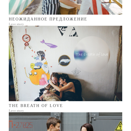
НЕОЖИДАННОЕ ПРЕДЛОЖЕНИЕ
Love story
THE BREATH OF LOVE
Love story