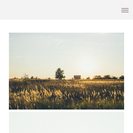
ENG
PEOPLE
FAMILY
WEDDING
EVENTS
ОБО МНЕ
ОТЗЫВЫ
КОНТАКТЫ