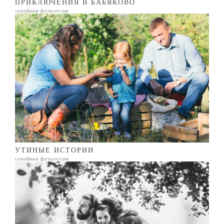
ПРИКЛЮЧЕНИЯ В БАБЯКОВО
семейная фотосессия
УТИНЫЕ ИСТОРИИ
семейная фотосессия