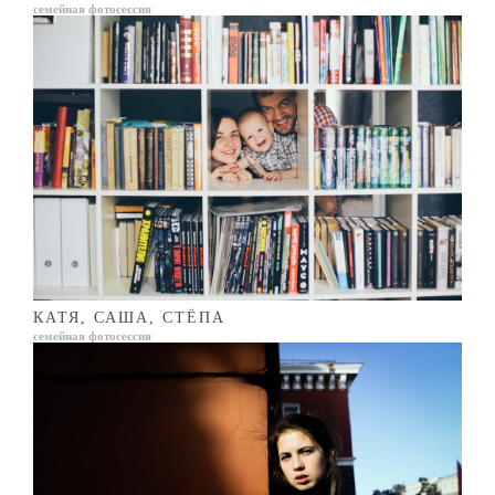
семейная фотосессия
КАТЯ, САША, СТЁПА
семейная фотосессия