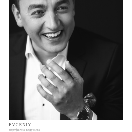
EVGENIY
портфолио ведущего