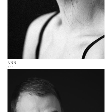
ANN
ANN