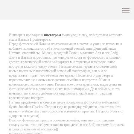
ENG
PEOPLE
В январе я проводил в
инстаграм
#конкурс_iMatey, победителем которого
стала Наташа Провоторова.
FAMILY
Перед фотосессией Наташа пригласили меня в гости на ужин, за которым я
поближе познакомился с её впечатляющей семьёй: папа Дмитрий, мама
Наташа, старший сын Михей, младший Семён, малышка Ася и пёс Боб;)
Дима и Наташа поделились, что конкретно хотят от фотосессии, а именно:
WEDDING
сделать классический семейный портрет в интересном интерьере, плюс
портреты каждому члену семьи. Наташа смогла передать словами свой
посыл касательно классической семейной фотографии, как она её
EVENTS
представляет и для чего её семье это нужно. После этого разговора я
переосмыслил ценность классических семейных портретов. У меня
поменялось отношение к ним. Раньше мне очень нравилось, когда семья на
фото запечатлена в движухе и с сильными эмоциями. Да и сейчас мне это
ОБО МНЕ
нравится, но к этому добавилось ощущения спокойствия и традиций
классического портрета.
Наташа предложила в качестве места проведения фотосессии мебельный
ОТЗЫВЫ
бутик Jonathan Charles. Сходив туда на разведку, убедился, что это то, что
нужно – мебель там с атмосферой и эстетически приятна. Не дорого богато,
а дорого со вкусом)
В целом фотосессия прошла ооочень спокойна, конечно стоит сделать
КОНТАКТЫ
скидку на то, что в ней участвовало трое детей и пёс Боб) поэтому без ржача
и движух конечно не обошлось))
приятного просмотра)