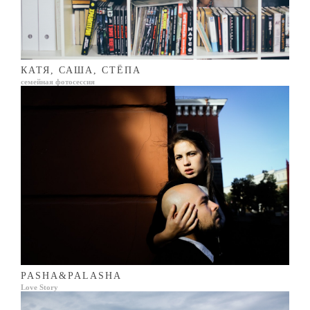
КАТЯ, САША, СТЁПА
семейная фотосессия
PASHA&PALASHA
Love Story