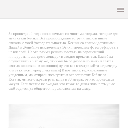
ENG
PEOPLE
За прошедший год я познакомился со многими людьми, которые для
меня стали близки. Всё произошедшие встречи так или иначе
FAMILY
связаны с моей фотодеятельностью. Ксения со своими детишками
Дашей и Женей, не исключение). Этих птичек мне фотографировать
не впервой. На это раз мы решили поехать на воронежский
ипподром, посмотреть лошадок и заодно прокатиться. План был
WEDDING
осуществлён) К тому же, птичкам было дозволено зайти в святая
святых конников - в конюшню) ну это как в театре зайти в гримерку
или за кулисы перед спектаклем) И вот такие, вдохновленные
EVENTS
увиденным, мы отправились гулять в окрестностях Бабяково.
Кстати, мы все открыли рты, когда в 30 метрах от нас пронеслась
косуля. Если честно не ожидал, что какая-то дикая живность у нас
ОБО МНЕ
ещё водится ) в общем-то порезвились мы на славу.
ОТЗЫВЫ
КОНТАКТЫ